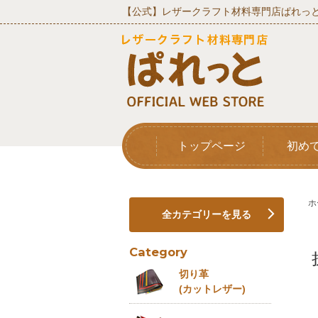
【公式】レザークラフト材料専門店ぱれっと
トップページ
初め
ホ
全カテゴリーを見る
Category
切り革
(カットレザー)