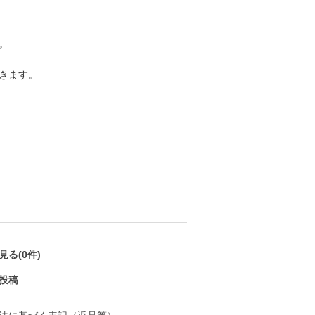
。
きます。
る(0件)
投稿