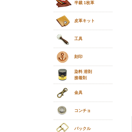
半裁 1枚革
皮革キット
工具
刻印
染料 溶剤
接着剤
金具
コンチョ
バックル