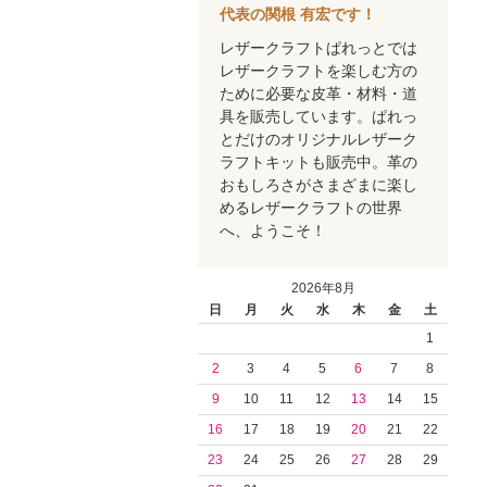
代表の関根 有宏です！
レザークラフトぱれっとでは
レザークラフトを楽しむ方の
ために必要な皮革・材料・道
具を販売しています。ぱれっ
とだけのオリジナルレザーク
ラフトキットも販売中。革の
おもしろさがさまざまに楽し
めるレザークラフトの世界
へ、ようこそ！
2026年8月
日
月
火
水
木
金
土
1
2
3
4
5
6
7
8
9
10
11
12
13
14
15
16
17
18
19
20
21
22
23
24
25
26
27
28
29