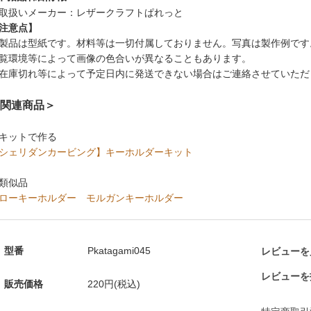
取扱いメーカー：レザークラフトぱれっと
注意点】
製品は型紙です。材料等は一切付属しておりません。写真は製作例です
覧環境等によって画像の色合いが異なることもあります。
在庫切れ等によって予定日内に発送できない場合はご連絡させていただ
関連商品＞
キットで作る
シェリダンカービング】キーホルダーキット
類似品
ローキーホルダー
モルガンキーホルダー
型番
Pkatagami045
レビューを見
レビューを
販売価格
220円(税込)