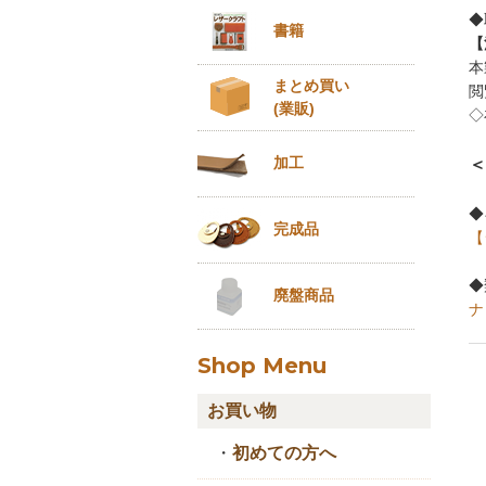
◆
書籍
【
本
まとめ買い
閲
(業販)
◇
加工
＜
◆
完成品
【
◆
廃盤商品
ナ
Shop Menu
お買い物
・
初めての方へ