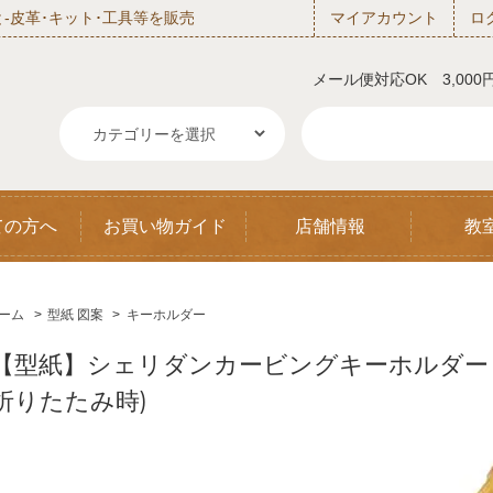
‐皮革･キット･工具等を販売
マイアカウント
ロ
メール便対応OK 3,00
ての方へ
お買い物ガイド
店舗情報
教
ーム
>
型紙 図案
>
キーホルダー
【型紙】シェリダンカービングキーホルダー 11
折りたたみ時)