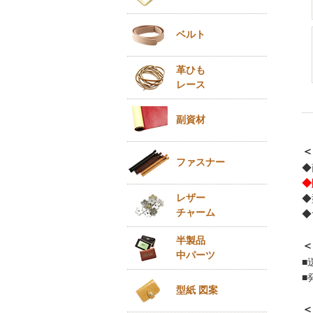
ベルト
革ひも
レース
副資材
＜
ファスナー
◆
◆
レザー
◆
チャーム
◆
半製品
＜
中パーツ
■
■
型紙 図案
＜