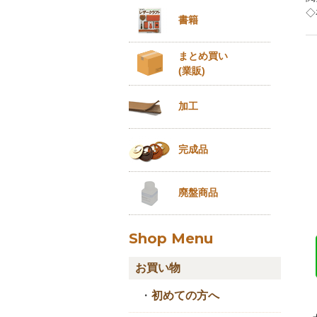
◇
書籍
まとめ買い
(業販)
加工
完成品
廃盤商品
Shop Menu
お買い物
・
初めての方へ