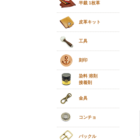
半裁 1枚革
皮革キット
工具
刻印
染料 溶剤
接着剤
金具
コンチョ
バックル