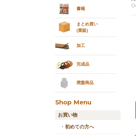
◇
書籍
まとめ買い
(業販)
加工
完成品
廃盤商品
Shop Menu
お買い物
・
初めての方へ