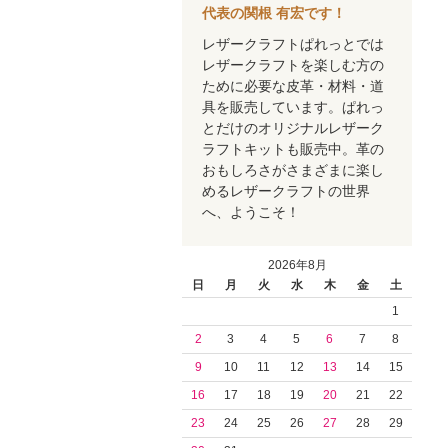
代表の関根 有宏です！
レザークラフトぱれっとでは
レザークラフトを楽しむ方の
ために必要な皮革・材料・道
具を販売しています。ぱれっ
とだけのオリジナルレザーク
ラフトキットも販売中。革の
おもしろさがさまざまに楽し
めるレザークラフトの世界
へ、ようこそ！
2026年8月
日
月
火
水
木
金
土
1
2
3
4
5
6
7
8
9
10
11
12
13
14
15
16
17
18
19
20
21
22
23
24
25
26
27
28
29