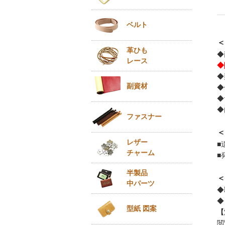
ベルト
＜
革ひも
◆
レース
◆
◆
副資材
◆
◆
◆
ファスナー
＜
レザー
■
チャーム
■
半製品
＜
中パーツ
◆
◆
型紙 図案
【
閲