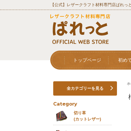
【公式】レザークラフト材料専門店ぱれっと
トップページ
初め
ホ
全カテゴリーを見る
Category
切り革
(カットレザー)