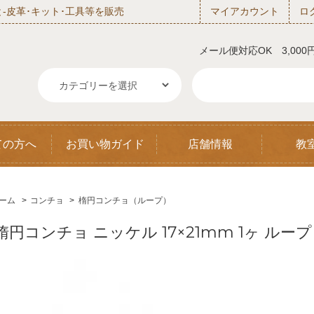
‐皮革･キット･工具等を販売
マイアカウント
ロ
メール便対応OK 3,00
ての方へ
お買い物ガイド
店舗情報
教
ーム
>
コンチョ
>
楕円コンチョ（ループ）
楕円コンチョ ニッケル 17×21mm 1ヶ ループ