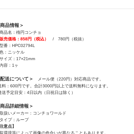
商品情報＞
商品名：楕円コンチョ
販売価格：858円（税込）
/ 780円（税抜）
型番：HPC02794L
色：ニッケル
サイズ：17×21mm
内容：1ヶ
配送について＞
メール便（220円）対応商品です。
送料：600円です。合計3000円以上で送料無料になります。
発送予定目安：4日以内（日祝日は除く）
商品詳細情報＞
取扱いメーカー：コンチョワールド
タイプ：ループ
注意点】
覧環境等によって画像の色合いが異なることもあります。