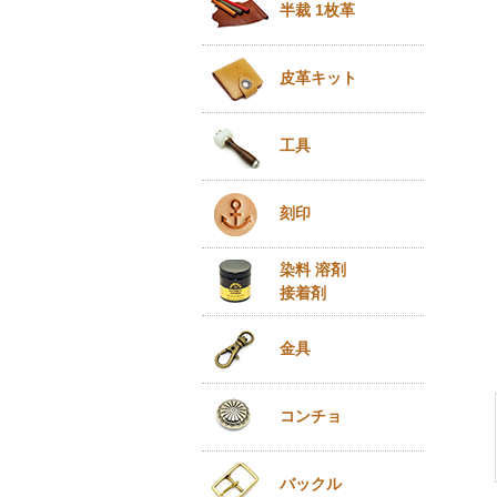
半裁 1枚革
皮革キット
工具
刻印
染料 溶剤
接着剤
金具
コンチョ
バックル