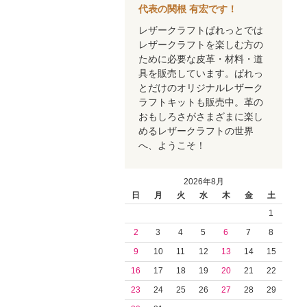
代表の関根 有宏です！
レザークラフトぱれっとでは
レザークラフトを楽しむ方の
ために必要な皮革・材料・道
具を販売しています。ぱれっ
とだけのオリジナルレザーク
ラフトキットも販売中。革の
おもしろさがさまざまに楽し
めるレザークラフトの世界
へ、ようこそ！
2026年8月
日
月
火
水
木
金
土
1
2
3
4
5
6
7
8
9
10
11
12
13
14
15
16
17
18
19
20
21
22
23
24
25
26
27
28
29