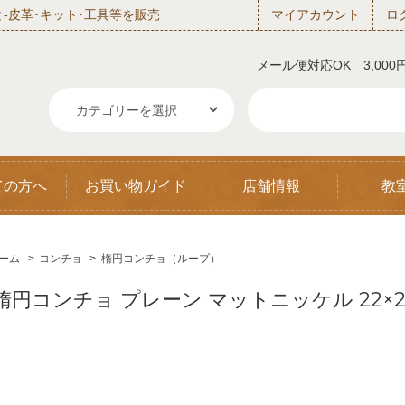
‐皮革･キット･工具等を販売
マイアカウント
ロ
メール便対応OK 3,00
ての方へ
お買い物ガイド
店舗情報
教
ーム
>
コンチョ
>
楕円コンチョ（ループ）
楕円コンチョ プレーン マットニッケル 22×2