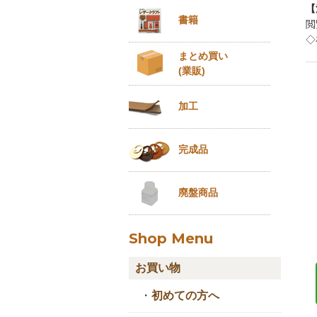
【
書籍
閲
◇
まとめ買い
(業販)
加工
完成品
廃盤商品
Shop Menu
お買い物
・
初めての方へ