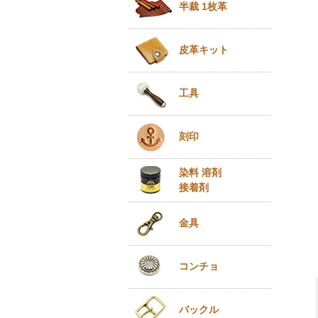
半裁 1枚革
皮革キット
工具
刻印
染料 溶剤
接着剤
金具
コンチョ
バックル