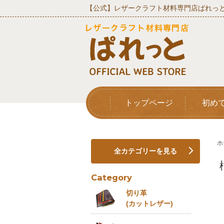
【公式】レザークラフト材料専門店ぱれっと
トップページ
初め
ホ
全カテゴリーを見る
Category
切り革
(カットレザー)