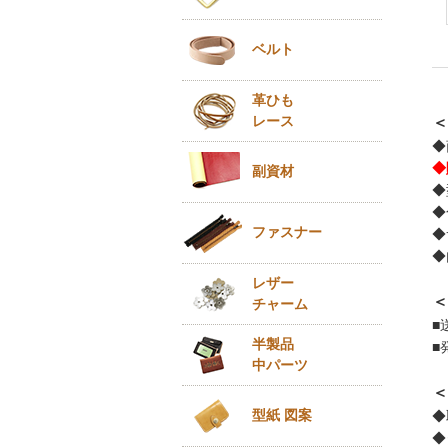
ベルト
革ひも
レース
＜
◆
◆
副資材
◆
◆
ファスナー
◆
◆
レザー
＜
チャーム
■
半製品
■
中パーツ
＜
型紙 図案
◆
◆