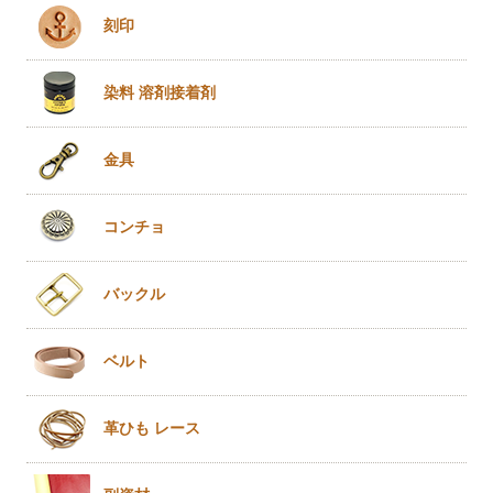
刻印
染料 溶剤
接着剤
金具
コンチョ
バックル
ベルト
革ひも
レース