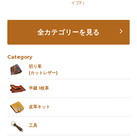
イプF）
全カテゴリーを見る
Category
切り革
(カットレザー)
半裁 1枚革
皮革キット
工具