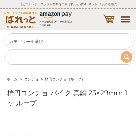
【公式】レザークラフト材料専門店ぱれっと‐皮革･キット･工具等を販売
メール便対応OK 3,000円以上
で送料無料
ホーム
>
コンチョ
>
楕円コンチョ（ループ）
楕円コンチョ バイク 真鍮 23×29mm 1
ヶ ループ