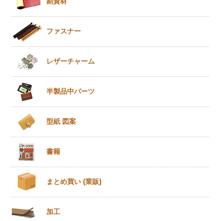
副資材
ファスナー
レザー
チャーム
半製品
中パーツ
型紙 図案
書籍
まとめ買い
(業販)
加工