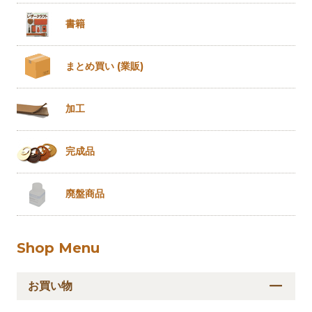
書籍
まとめ買い
(業販)
加工
完成品
廃盤商品
Shop Menu
お買い物