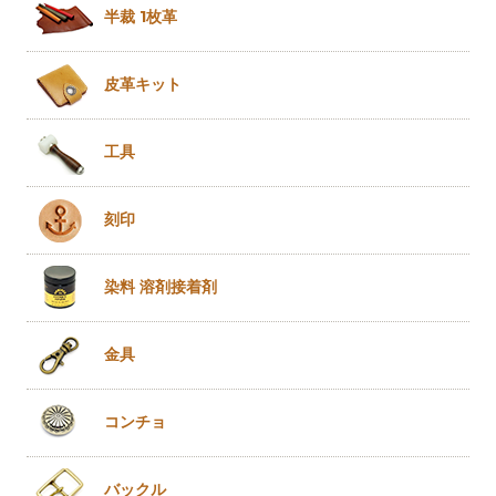
半裁 1枚革
皮革キット
工具
刻印
染料 溶剤
接着剤
金具
コンチョ
バックル