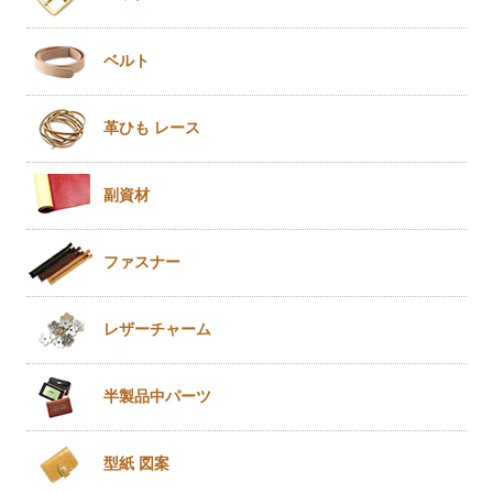
ベルト
革ひも
レース
副資材
ファスナー
レザー
チャーム
半製品
中パーツ
型紙 図案