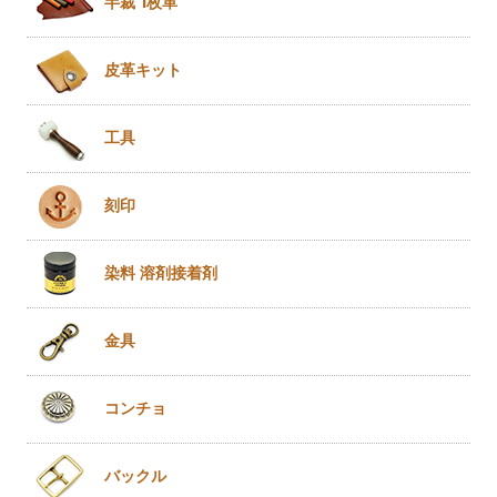
半裁 1枚革
皮革キット
工具
刻印
染料 溶剤
接着剤
金具
コンチョ
バックル