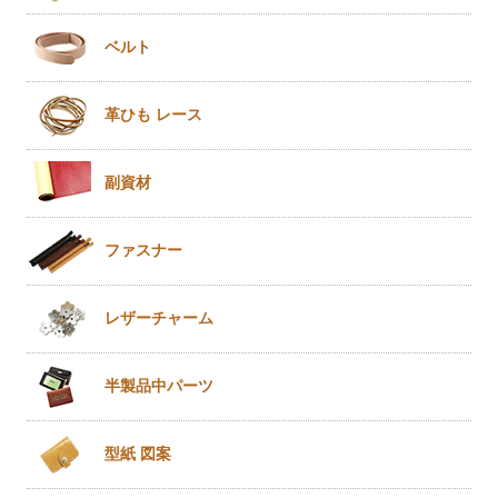
ベルト
革ひも
レース
副資材
ファスナー
レザー
チャーム
半製品
中パーツ
型紙 図案