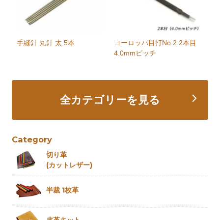
手縫針 丸針 太 5本
ヨーロッパ目打No.2 2本目
4.0mmピッチ
全カテゴリーを見る
Category
切り革
(カットレザー)
半裁 1枚革
皮革キット