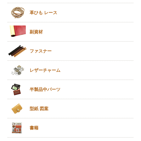
革ひも
レース
副資材
ファスナー
レザー
チャーム
半製品
中パーツ
型紙 図案
書籍