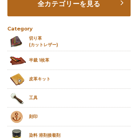
全カテゴリーを見る
Category
切り革
(カットレザー)
半裁 1枚革
皮革キット
工具
刻印
染料 溶剤
接着剤