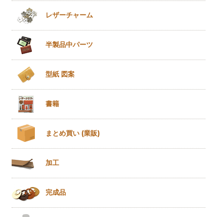
レザー
チャーム
半製品
中パーツ
型紙 図案
書籍
まとめ買い
(業販)
加工
完成品