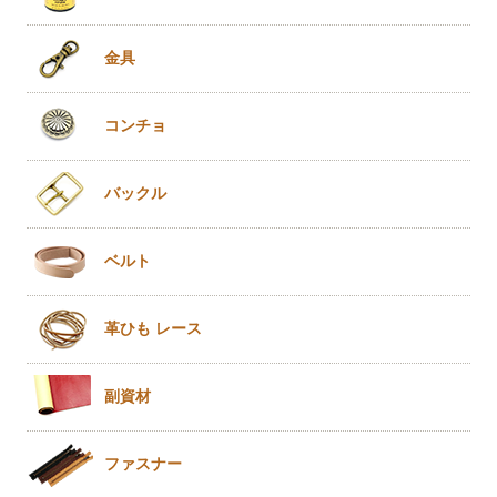
金具
コンチョ
バックル
ベルト
革ひも
レース
副資材
ファスナー