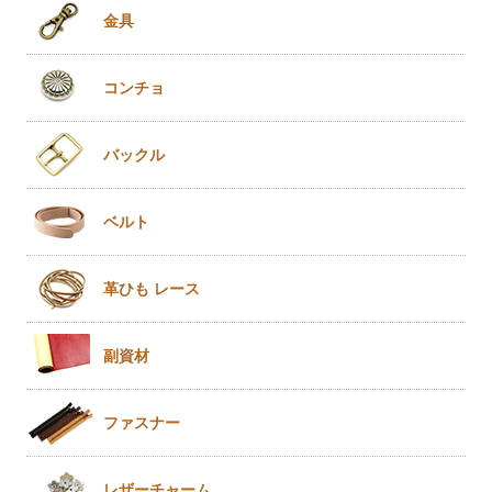
金具
コンチョ
バックル
ベルト
革ひも
レース
副資材
ファスナー
レザー
チャーム