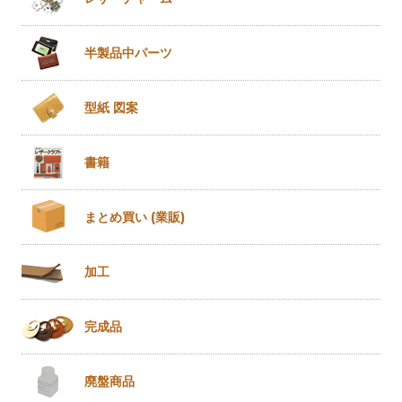
半製品
中パーツ
型紙 図案
書籍
まとめ買い
(業販)
加工
完成品
廃盤商品