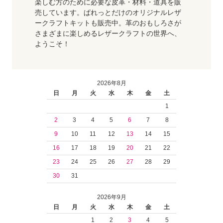
楽しむ方のために必要な皮革・材料・道具を販
売しています。ぱれっとだけのオリジナルレザ
ークラフトキットも販売中。革のおもしろさが
さまざまに楽しめるレザークラフトの世界へ、
ようこそ！
2026年8月
日
月
火
水
木
金
土
1
2
3
4
5
6
7
8
9
10
11
12
13
14
15
16
17
18
19
20
21
22
23
24
25
26
27
28
29
30
31
2026年9月
日
月
火
水
木
金
土
1
2
3
4
5