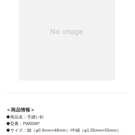
＜商品情報＞
◆商品名：手縫い針
◆型番：PW008P
◆サイズ：細（φ0.9mm×48mm）/中細（φ1.05mm×55mm）