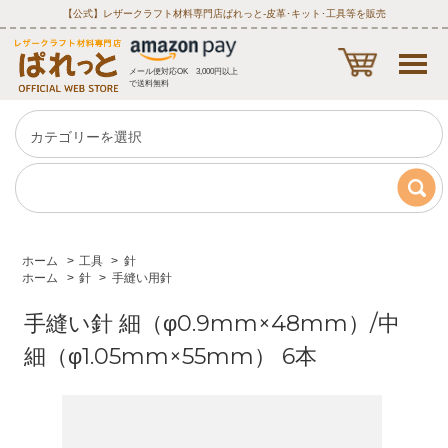
【公式】レザークラフト材料専門店ぱれっと‐皮革･キット･工具等を販売
メール便対応OK 3,000円以上
で送料無料
ホーム
>
工具
>
針
ホーム
>
針
>
手縫い用針
手縫い針 細（φ0.9mm×48mm）/中
細（φ1.05mm×55mm） 6本