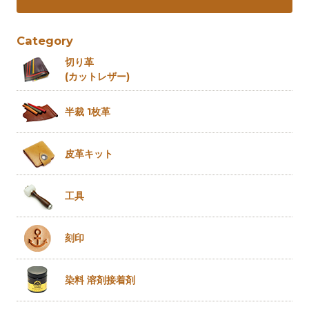
Category
切り革
(カットレザー)
半裁 1枚革
皮革キット
工具
刻印
染料 溶剤
接着剤