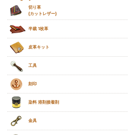
切り革
(カットレザー)
半裁 1枚革
皮革キット
工具
刻印
染料 溶剤
接着剤
金具