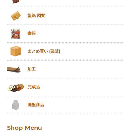
型紙 図案
書籍
まとめ買い
(業販)
加工
完成品
廃盤商品
Shop Menu