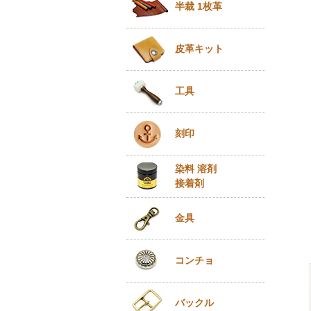
半裁 1枚革
皮革キット
工具
刻印
染料 溶剤
接着剤
金具
コンチョ
バックル