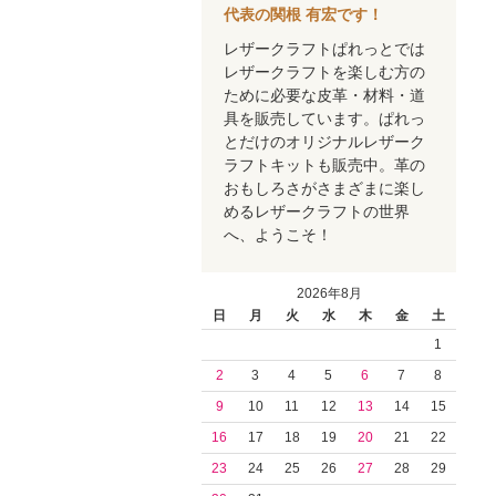
代表の関根 有宏です！
レザークラフトぱれっとでは
レザークラフトを楽しむ方の
ために必要な皮革・材料・道
具を販売しています。ぱれっ
とだけのオリジナルレザーク
ラフトキットも販売中。革の
おもしろさがさまざまに楽し
めるレザークラフトの世界
へ、ようこそ！
2026年8月
日
月
火
水
木
金
土
1
2
3
4
5
6
7
8
9
10
11
12
13
14
15
16
17
18
19
20
21
22
23
24
25
26
27
28
29