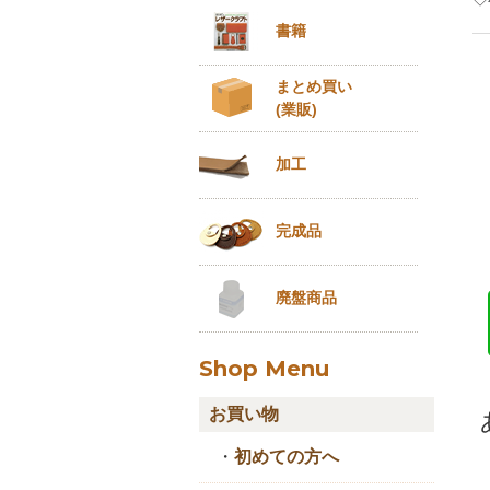
書籍
まとめ買い
(業販)
加工
完成品
廃盤商品
Shop Menu
お買い物
・
初めての方へ