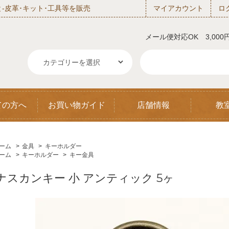
‐皮革･キット･工具等を販売
マイアカウント
ロ
メール便対応OK 3,00
ての方へ
お買い物ガイド
店舗情報
教
ーム
>
金具
>
キーホルダー
ーム
>
キーホルダー
>
キー金具
ナスカンキー 小 アンティック 5ヶ