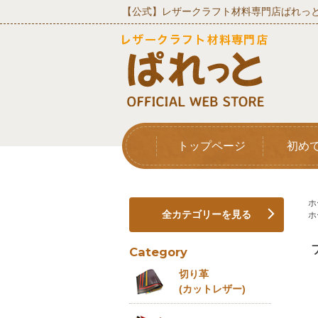
【公式】レザークラフト材料専門店ぱれっと
トップページ
初め
ホ
全カテゴリーを見る
ホ
Category
切り革
(カットレザー)