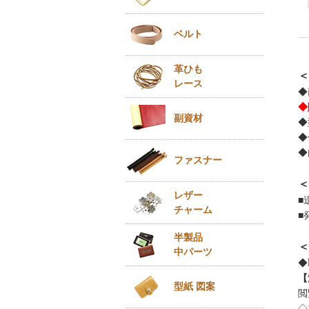
ベルト
革ひも
＜
レース
◆
◆
副資材
◆
◆
◆
ファスナー
＜
レザー
■
チャーム
■
半製品
＜
中パーツ
◆
【
型紙 図案
閲
◇