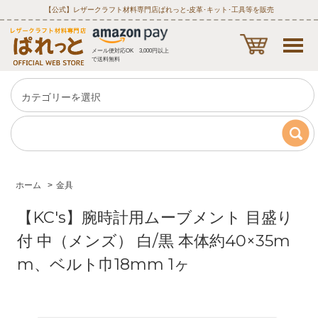
【公式】レザークラフト材料専門店ぱれっと‐皮革･キット･工具等を販売
メール便対応OK 3,000円以上
で送料無料
ホーム
>
金具
【KC's】腕時計用ムーブメント 目盛り
付 中（メンズ） 白/黒 本体約40×35m
m、ベルト巾18mm 1ヶ