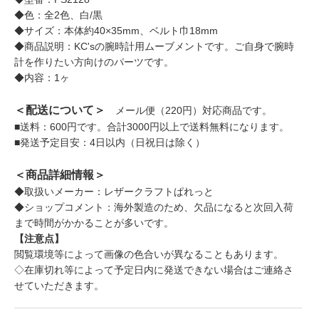
◆色：全2色、白/黒
◆サイズ：本体約40×35mm、ベルト巾18mm
◆商品説明：KC'sの腕時計用ムーブメントです。ご自身で腕時
計を作りたい方向けのパーツです。
◆内容：1ヶ
＜配送について＞
メール便（220円）対応商品です。
■送料：600円です。合計3000円以上で送料無料になります。
■発送予定目安：4日以内（日祝日は除く）
＜商品詳細情報＞
◆取扱いメーカー：レザークラフトぱれっと
◆ショップコメント：海外製造のため、欠品になると次回入荷
まで時間がかかることが多いです。
【注意点】
閲覧環境等によって画像の色合いが異なることもあります。
◇在庫切れ等によって予定日内に発送できない場合はご連絡さ
せていただきます。