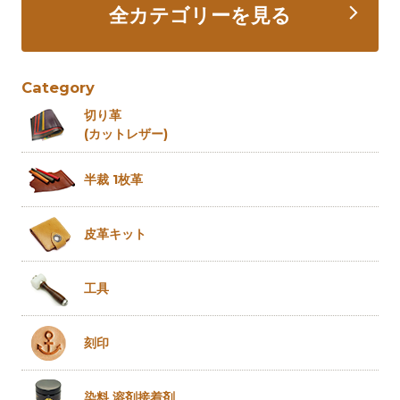
全カテゴリーを見る
Category
切り革
(カットレザー)
半裁 1枚革
皮革キット
工具
刻印
染料 溶剤
接着剤