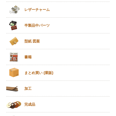
レザー
チャーム
半製品
中パーツ
型紙 図案
書籍
まとめ買い
(業販)
加工
完成品