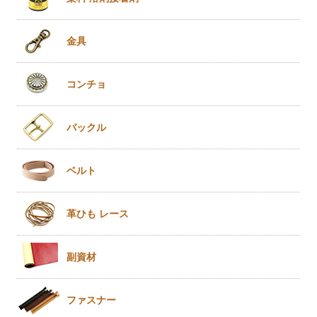
金具
コンチョ
バックル
ベルト
革ひも
レース
副資材
ファスナー