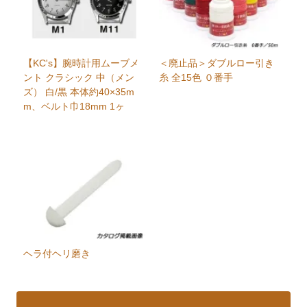
【KC's】腕時計用ムーブメ
＜廃止品＞ダブルロー引き
ント クラシック 中（メン
糸 全15色 ０番手
ズ） 白/黒 本体約40×35m
m、ベルト巾18mm 1ヶ
ヘラ付ヘリ磨き