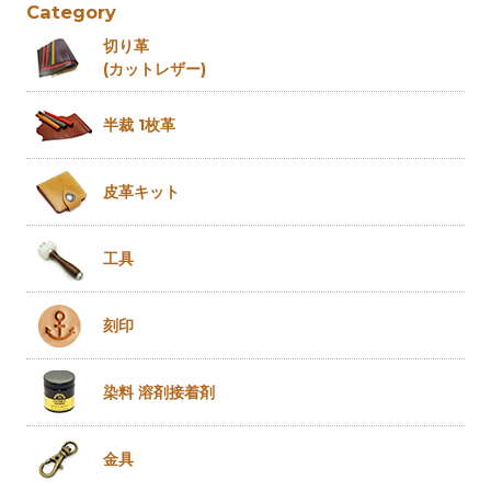
Category
切り革
(カットレザー)
半裁 1枚革
皮革キット
工具
刻印
染料 溶剤
接着剤
金具