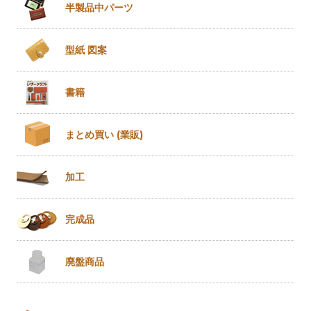
半製品
中パーツ
型紙 図案
書籍
まとめ買い
(業販)
加工
完成品
廃盤商品