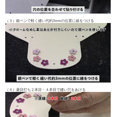
（３）銀ペンで軽く縫い代約3mmの位置に線をつける
（４）菱目打ち２本目・４本目で縫い穴をあける