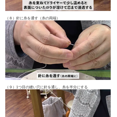
（８）針に糸を通す（糸の両端）
（９）1つ目の縫い穴に針を通し、糸を半分にする