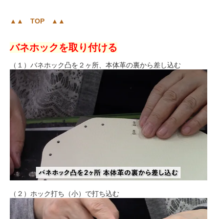
▲▲ TOP ▲▲
バネホックを取り付ける
（１）バネホック凸を２ヶ所、本体革の裏から差し込む
（２）ホック打ち（小）で打ち込む