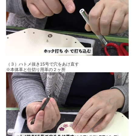
（３）ハトメ抜き15号で穴をあけ直す
※本体革と仕切り用革の２ヶ所