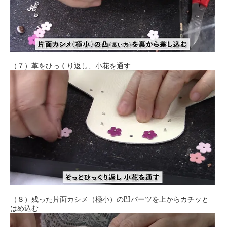
（７）革をひっくり返し、小花を通す
（８）残った片面カシメ（極小）の凹パーツを上からカチッと
はめ込む