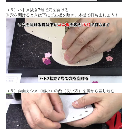
（５）ハトメ抜き7号で穴を開ける
※穴を開けるときは下にゴム板を敷き、木槌で打ちましょう！
（６）両面カシメ（極小）の凸（長い方）を裏から差し込む