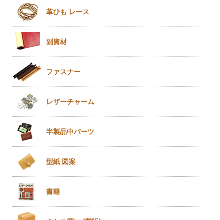
革ひも
レース
副資材
ファスナー
レザー
チャーム
半製品
中パーツ
型紙 図案
書籍