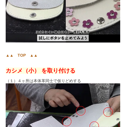
▲▲ TOP ▲▲
カシメ（小） を取り付ける
（１）４ヶ所は本体革同士で仮りどめする