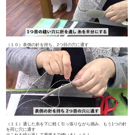
（１０）表側の針を持ち、2つ目の穴に通す
（１１）通した糸を下に軽く引っ張りながら掴み、もう1つの針
を同じ穴に通す
※これを繰り返して最後まで縫いましょう！