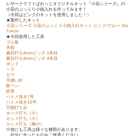
レザークラフトぱれっとオリジナルキット『小花シリーズ』の
小花のぷっくり小銭入れを作ってみます！
（今回はピンクのキットを使用しました！）
★製作したキット
小花シリーズ 小花のぷっくり小銭入れキット ピンク/ブルー 10x
7x4cm
★今回使用した工具
ゴム板
木槌
菱目打ち4mmピッチ 2本目
菱目打ち4mmピッチ 4本目
ボンド
ヘラ
ロウ
手縫い針
銀ペン
鉄筆
ハトメ抜き7号
ハトメ抜き15号
万能打ち台
ホック打ち（小）
カシメ打ち（小）
カシメ打ち（極小）
※他にも工具は様々な種類があります。
自分に合ったものをご使用ください。