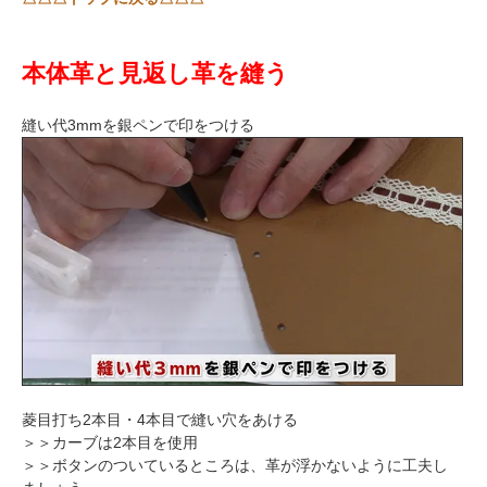
本体革と見返し革を縫う
縫い代3mmを銀ペンで印をつける
菱目打ち2本目・4本目で縫い穴をあける
＞＞カーブは2本目を使用
＞＞ボタンのついているところは、革が浮かないように工夫し