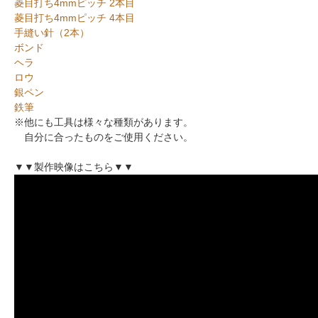
菱目打ち4mmピッチ 2本目
菱目打ち4mmピッチ 4本目
手縫い針（2本）
ボンド
ヘラ
ロウ
銀ペン
鉄筆
※他にも工具は様々な種類があります。
自分に合ったものをご使用ください。
▼▼製作映像はこちら▼▼