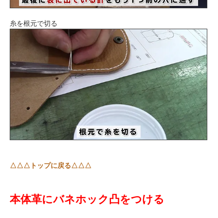
糸を根元で切る
△△△トップに戻る△△△
本体革にバネホック凸をつける