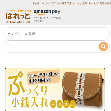
【公式】レザークラフト材料専門店ぱれっと‐皮革･キット･工具等を販
メール便対応OK 3,000円以上
で送料無料