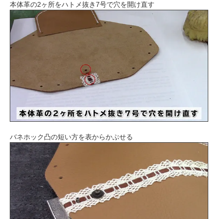
本体革の2ヶ所をハトメ抜き7号で穴を開け直す
バネホック凸の短い方を表からかぶせる