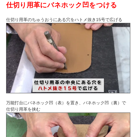
仕切り用革にバネホック凹をつける
仕切り用革のちゅうおうにある穴をハトメ抜き15号で広げる
万能打台にバネホック凹（表）を置き、バネホック凹（裏）で
仕切り用革を挟む