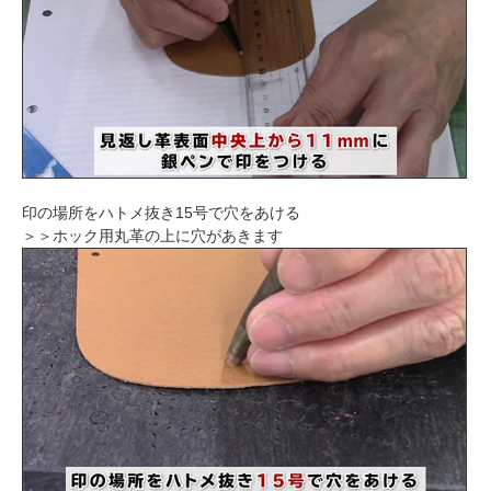
印の場所をハトメ抜き15号で穴をあける
＞＞ホック用丸革の上に穴があきます