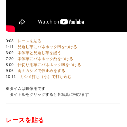
0:08
レースを貼る
1:11
見返し革にバネホック凹をつける
3:09
本体革と見返し革を縫う
7:20
本体革にバネホック凸をつける
8:00
仕切り用革にバネホック凹をつける
9:06
両面カシメで仮止めをする
10:11
カシメ打ち（小）で打ち込む
※タイムは映像用です
タイトルをクリックすると各写真に飛びます
レースを貼る