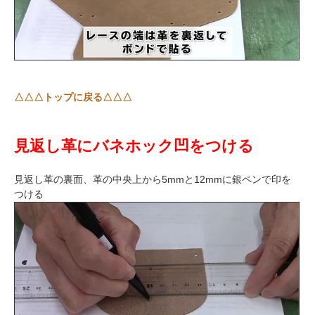
△△△トップに戻る△△△
見返し革にバネホック凹をつける
見返し革の裏面、革の中央上から5mmと12mmに銀ペンで印を
つける