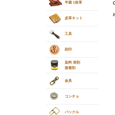
半裁 1枚革
皮革キット
工具
刻印
染料 溶剤
接着剤
金具
コンチョ
バックル