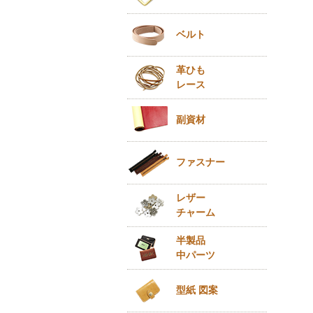
ベルト
革ひも
レース
副資材
ファスナー
レザー
チャーム
半製品
中パーツ
型紙 図案