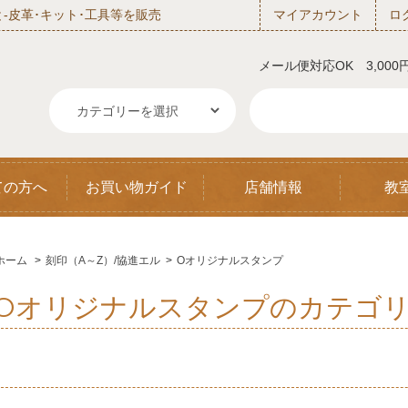
‐皮革･キット･工具等を販売
マイアカウント
ロ
メール便対応OK 3,00
ての方へ
お買い物ガイド
店舗情報
教
ホーム
>
刻印（A～Z）/協進エル
>
Oオリジナルスタンプ
Oオリジナルスタンプのカテゴ