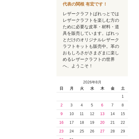
代表の関根 有宏です！
レザークラフトぱれっとでは
レザークラフトを楽しむ方の
ために必要な皮革・材料・道
具を販売しています。ぱれっ
とだけのオリジナルレザーク
ラフトキットも販売中。革の
おもしろさがさまざまに楽し
めるレザークラフトの世界
へ、ようこそ！
2026年8月
日
月
火
水
木
金
土
1
2
3
4
5
6
7
8
9
10
11
12
13
14
15
16
17
18
19
20
21
22
23
24
25
26
27
28
29