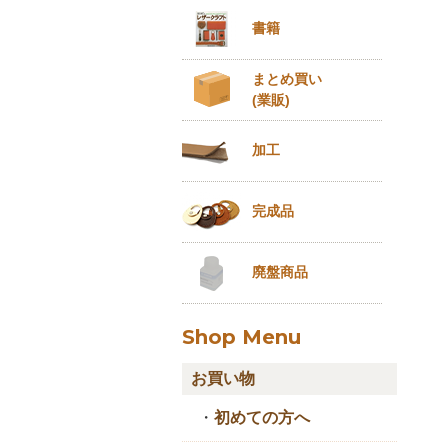
書籍
まとめ買い
(業販)
加工
完成品
廃盤商品
Shop Menu
お買い物
・
初めての方へ