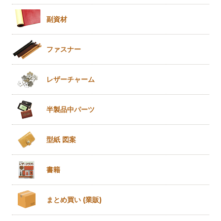
副資材
ファスナー
レザー
チャーム
半製品
中パーツ
型紙 図案
書籍
まとめ買い
(業販)