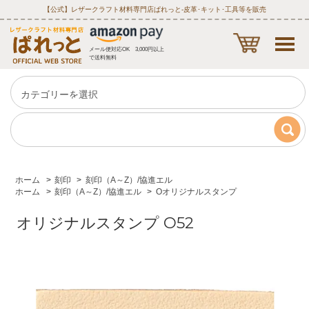
【公式】レザークラフト材料専門店ぱれっと‐皮革･キット･工具等を販売
メール便対応OK 3,000円以上
で送料無料
ホーム
>
刻印
>
刻印（A～Z）/協進エル
ホーム
>
刻印（A～Z）/協進エル
>
Oオリジナルスタンプ
オリジナルスタンプ O52