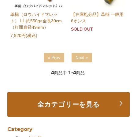
革槌（ロウハイドマレッ
【在庫処分品】革槌 一般用
ト） LL 約550g×全長30cm
6オンス
（打面直径49mm）
SOLD OUT
7,920円(税込)
« Prev
Next »
4
1-4
商品中
商品
全カテゴリーを見る
Category