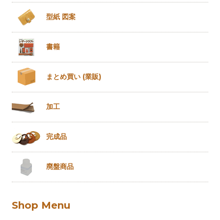
型紙 図案
書籍
まとめ買い
(業販)
加工
完成品
廃盤商品
Shop Menu