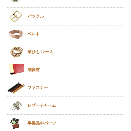
バックル
ベルト
革ひも
レース
副資材
ファスナー
レザー
チャーム
半製品
中パーツ