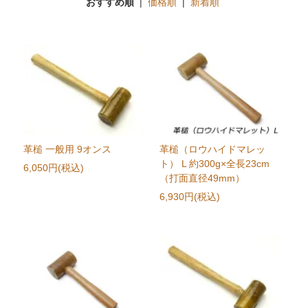
おすすめ順
|
価格順
|
新着順
革槌 一般用 9オンス
革槌（ロウハイドマレッ
ト） L 約300g×全長23cm
6,050円(税込)
（打面直径49mm）
6,930円(税込)