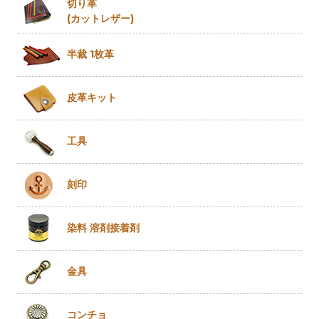
切り革
(カットレザー)
半裁 1枚革
皮革キット
工具
刻印
染料 溶剤
接着剤
金具
コンチョ