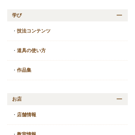
学び
・
技法コンテンツ
・
道具の使い方
・
作品集
お店
・
店舗情報
・
教室情報