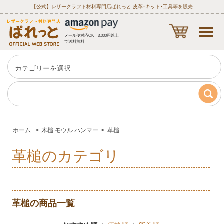
【公式】レザークラフト材料専門店ぱれっと‐皮革･キット･工具等を販売
メール便対応OK 3,000円以上
で送料無料
ホーム
>
木槌 モウル ハンマー
>
革槌
革槌のカテゴリ
革槌の商品一覧