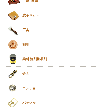
半裁 1枚革
皮革キット
工具
刻印
染料 溶剤
接着剤
金具
コンチョ
バックル