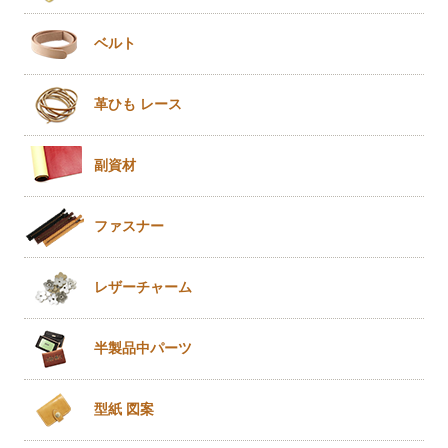
ベルト
革ひも
レース
副資材
ファスナー
レザー
チャーム
半製品
中パーツ
型紙 図案