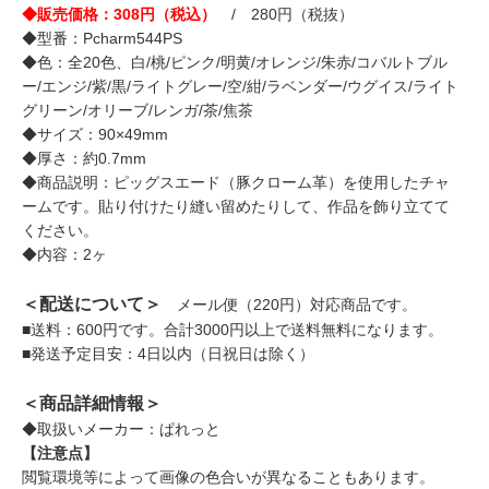
◆販売価格：308円（税込）
/ 280円（税抜）
◆型番：Pcharm544PS
◆色：全20色、白/桃/ピンク/明黄/オレンジ/朱赤/コバルトブル
ー/エンジ/紫/黒/ライトグレー/空/紺/ラベンダー/ウグイス/ライト
グリーン/オリーブ/レンガ/茶/焦茶
◆サイズ：90×49mm
◆厚さ：約0.7mm
◆商品説明：ピッグスエード（豚クローム革）を使用したチャ
ームです。貼り付けたり縫い留めたりして、作品を飾り立てて
ください。
◆内容：2ヶ
＜配送について＞
メール便（220円）対応商品です。
■送料：600円です。合計3000円以上で送料無料になります。
■発送予定目安：4日以内（日祝日は除く）
＜商品詳細情報＞
◆取扱いメーカー：ぱれっと
【注意点】
閲覧環境等によって画像の色合いが異なることもあります。