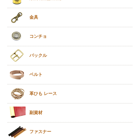
金具
コンチョ
バックル
ベルト
革ひも
レース
副資材
ファスナー