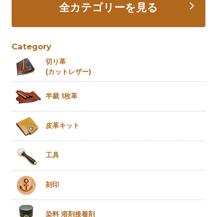
全カテゴリーを見る
Category
切り革
(カットレザー)
半裁 1枚革
皮革キット
工具
刻印
染料 溶剤
接着剤