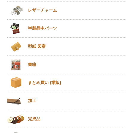
レザー
チャーム
半製品
中パーツ
型紙 図案
書籍
まとめ買い
(業販)
加工
完成品