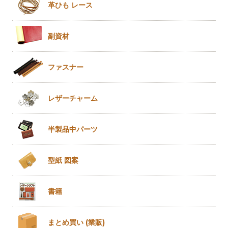
革ひも
レース
副資材
ファスナー
レザー
チャーム
半製品
中パーツ
型紙 図案
書籍
まとめ買い
(業販)