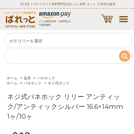
【公式】レザークラフト材料専門店ぱれっと‐皮革･キット･工具等を販売
メール便対応OK 3,000円以上
で送料無料
ホーム
>
金具
>
バネホック
ホーム
>
バネホック
>
ネジ式ホック
ネジ式バネホック リリー アンティッ
ク/アンティックシルバー 16.6×14mm
1ヶ/10ヶ