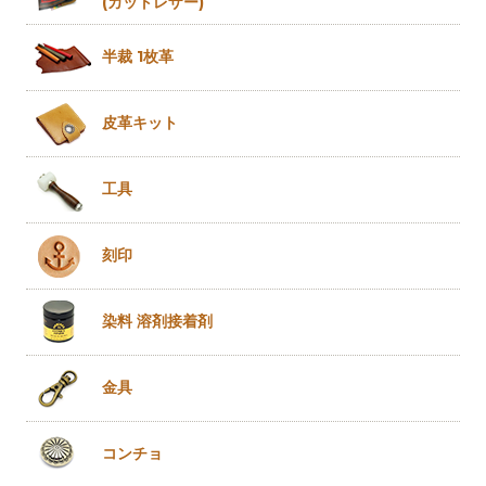
(カットレザー)
半裁 1枚革
皮革キット
工具
刻印
染料 溶剤
接着剤
金具
コンチョ