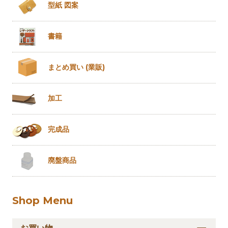
型紙 図案
書籍
まとめ買い
(業販)
加工
完成品
廃盤商品
Shop Menu