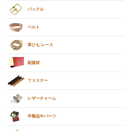
バックル
ベルト
革ひも
レース
副資材
ファスナー
レザー
チャーム
半製品
中パーツ