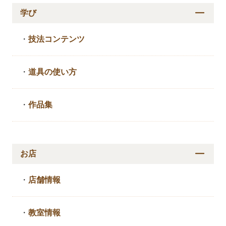
学び
・
技法コンテンツ
・
道具の使い方
・
作品集
お店
・
店舗情報
・
教室情報