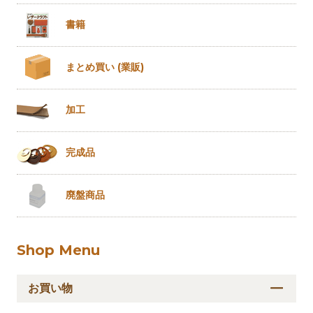
書籍
まとめ買い
(業販)
加工
完成品
廃盤商品
Shop Menu
お買い物