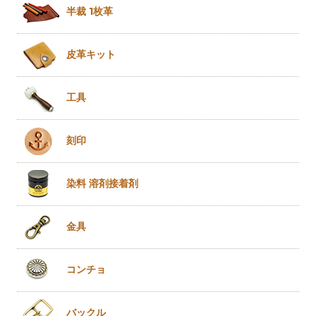
半裁 1枚革
皮革キット
工具
刻印
染料 溶剤
接着剤
金具
コンチョ
バックル