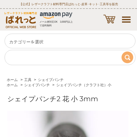
【公式】レザークラフト材料専門店ぱれっと‐皮革･キット･工具等を販売
メール便対応OK 3,000円以上
で送料無料
ホーム
>
工具
>
シェイプパンチ
ホーム
>
シェイプパンチ
>
シェイプパンチ（クラフト社）小
シェイプパンチ2 花 小 3mm