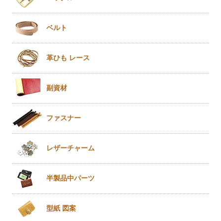
ベルト
革ひも
レース
副資材
ファスナー
レザー
チャーム
半製品
中パーツ
型紙 図案