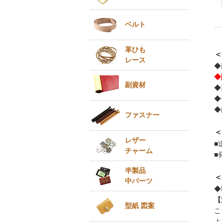
ベルト
革ひも
＜
レース
◆
◆
副資材
◆
◆
◆
ファスナー
＜
レザー
■
チャーム
■
半製品
＜
中パーツ
◆
【
型紙 図案
こ
よ