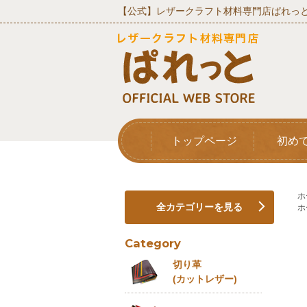
【公式】レザークラフト材料専門店ぱれっと
トップページ
初め
ホ
全カテゴリーを見る
ホ
Category
切り革
(カットレザー)