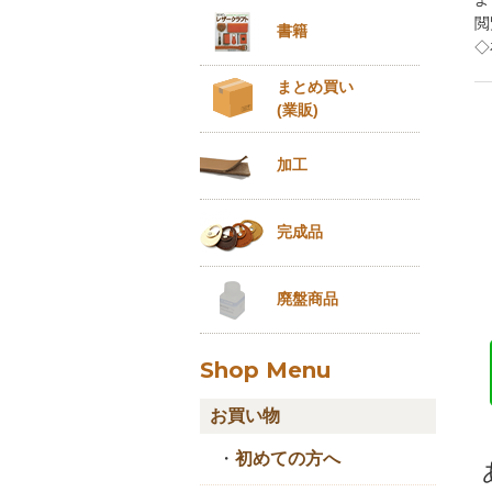
閲
書籍
◇
まとめ買い
(業販)
加工
完成品
廃盤商品
Shop Menu
お買い物
・
初めての方へ