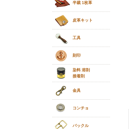
半裁 1枚革
皮革キット
工具
刻印
染料 溶剤
接着剤
金具
コンチョ
バックル