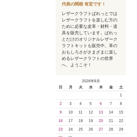
代表の関根 有宏です！
レザークラフトぱれっとでは
レザークラフトを楽しむ方の
ために必要な皮革・材料・道
具を販売しています。ぱれっ
とだけのオリジナルレザーク
ラフトキットも販売中。革の
おもしろさがさまざまに楽し
めるレザークラフトの世界
へ、ようこそ！
2026年8月
日
月
火
水
木
金
土
1
2
3
4
5
6
7
8
9
10
11
12
13
14
15
16
17
18
19
20
21
22
23
24
25
26
27
28
29