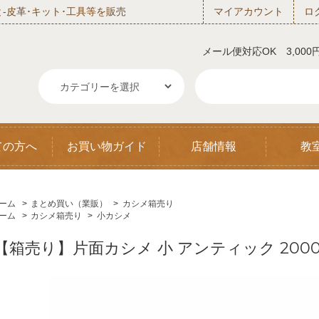
‐皮革･キット･工具等を販売
マイアカウント
ロ
メール便対応OK 3,00
ての方へ
お買い物ガイド
店舗情報
教
ーム
>
まとめ買い（業販）
>
カシメ箱売り
ーム
>
カシメ箱売り
>
小カシメ
【箱売り】片面カシメ 小 アンティック 200