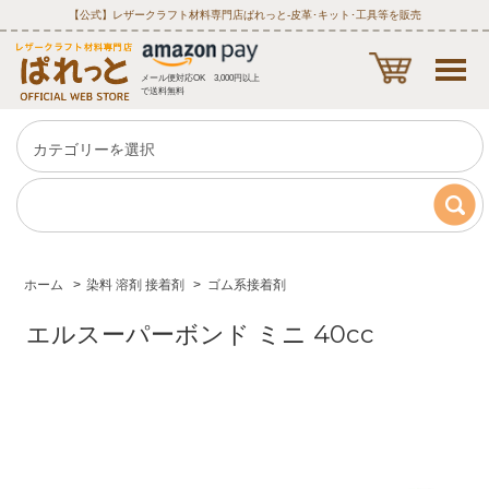
【公式】レザークラフト材料専門店ぱれっと‐皮革･キット･工具等を販売
メール便対応OK 3,000円以上
で送料無料
ホーム
>
染料 溶剤 接着剤
>
ゴム系接着剤
エルスーパーボンド ミニ 40cc