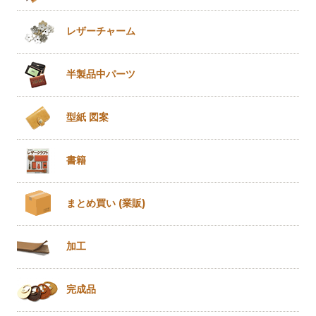
レザー
チャーム
半製品
中パーツ
型紙 図案
書籍
まとめ買い
(業販)
加工
完成品