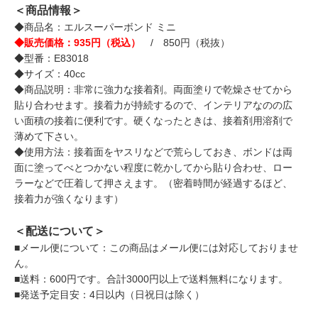
＜商品情報＞
◆商品名：エルスーパーボンド ミニ
◆販売価格：935円（税込）
/ 850円（税抜）
◆型番：E83018
◆サイズ：40cc
◆商品説明：非常に強力な接着剤。両面塗りで乾燥させてから
貼り合わせます。接着力が持続するので、インテリアなのの広
い面積の接着に便利です。硬くなったときは、接着剤用溶剤で
薄めて下さい。
◆使用方法：接着面をヤスリなどで荒らしておき、ボンドは両
面に塗ってべとつかない程度に乾かしてから貼り合わせ、ロー
ラーなどで圧着して押さえます。（密着時間が経過するほど、
接着力が強くなります）
＜配送について＞
■メール便について：この商品はメール便には対応しておりませ
ん。
■送料：600円です。合計3000円以上で送料無料になります。
■発送予定目安：4日以内（日祝日は除く）