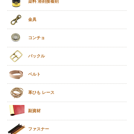
染料 溶剤
接着剤
金具
コンチョ
バックル
ベルト
革ひも
レース
副資材
ファスナー