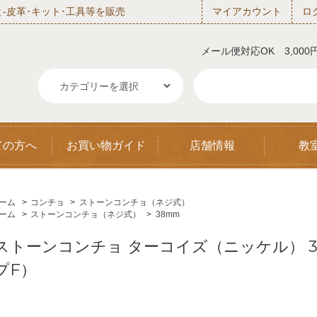
‐皮革･キット･工具等を販売
マイアカウント
ロ
メール便対応OK 3,00
ての方へ
お買い物ガイド
店舗情報
教
ーム
>
コンチョ
>
ストーンコンチョ（ネジ式）
ーム
>
ストーンコンチョ（ネジ式）
>
38mm
ストーンコンチョ ターコイズ（ニッケル） 3
プF）