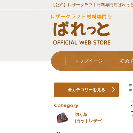
【公式】レザークラフト材料専門店ぱれっと
トップページ
初め
ホ
全カテゴリーを見る
ホ
Category
切り革
(カットレザー)