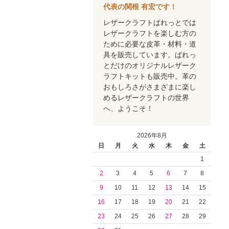
代表の関根 有宏です！
レザークラフトぱれっとでは
レザークラフトを楽しむ方の
ために必要な皮革・材料・道
具を販売しています。ぱれっ
とだけのオリジナルレザーク
ラフトキットも販売中。革の
おもしろさがさまざまに楽し
めるレザークラフトの世界
へ、ようこそ！
2026年8月
日
月
火
水
木
金
土
1
2
3
4
5
6
7
8
9
10
11
12
13
14
15
16
17
18
19
20
21
22
23
24
25
26
27
28
29