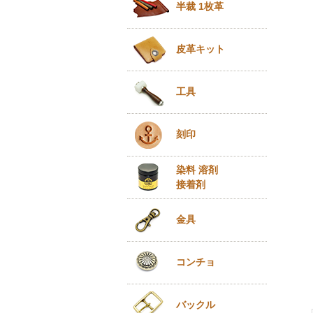
半裁 1枚革
皮革キット
工具
刻印
染料 溶剤
接着剤
金具
コンチョ
バックル