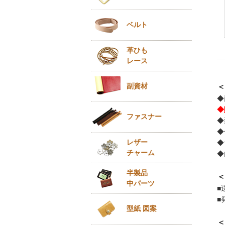
ベルト
革ひも
レース
副資材
＜
◆
◆
ファスナー
◆
◆
レザー
◆
チャーム
◆
半製品
＜
中パーツ
■
■
型紙 図案
＜