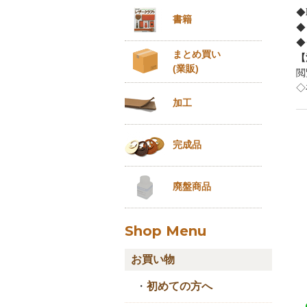
◆
書籍
◆
◆
まとめ買い
【
(業販)
閲
◇
加工
完成品
廃盤商品
Shop Menu
お買い物
・
初めての方へ