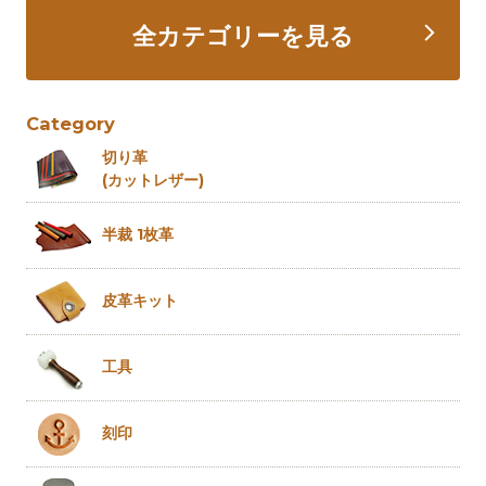
全カテゴリーを見る
Category
切り革
(カットレザー)
半裁 1枚革
皮革キット
工具
刻印