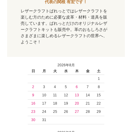
代表の関根 有宏です！
レザークラフトぱれっとではレザークラフトを
楽しむ方のために必要な皮革・材料・道具を販
売しています。ぱれっとだけのオリジナルレザ
ークラフトキットも販売中。革のおもしろさが
さまざまに楽しめるレザークラフトの世界へ、
ようこそ！
2026年8月
日
月
火
水
木
金
土
1
2
3
4
5
6
7
8
9
10
11
12
13
14
15
16
17
18
19
20
21
22
23
24
25
26
27
28
29
30
31