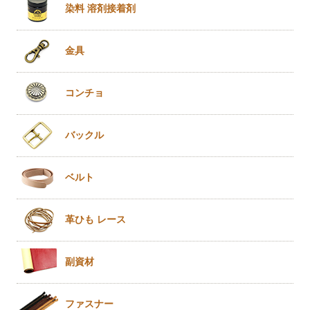
染料 溶剤
接着剤
金具
コンチョ
バックル
ベルト
革ひも
レース
副資材
ファスナー