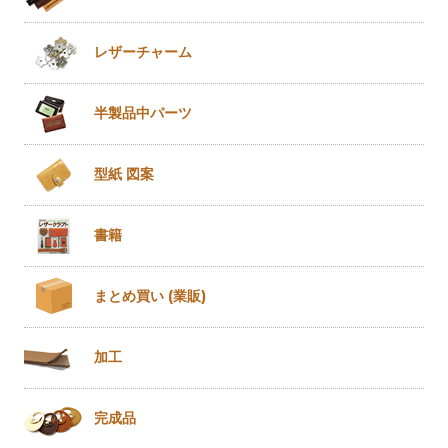
レザー
チャーム
半製品
中パーツ
型紙 図案
書籍
まとめ買い
(業販)
加工
完成品