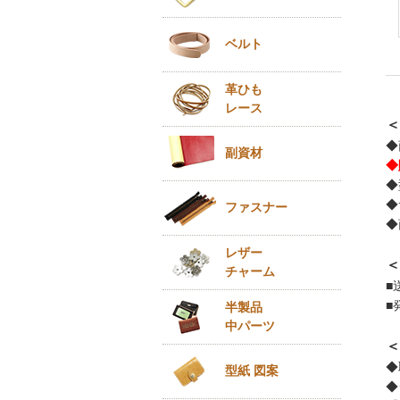
ベルト
革ひも
レース
＜
◆
副資材
◆
◆
◆
ファスナー
◆
レザー
＜
チャーム
■
■
半製品
中パーツ
＜
◆
型紙 図案
◆