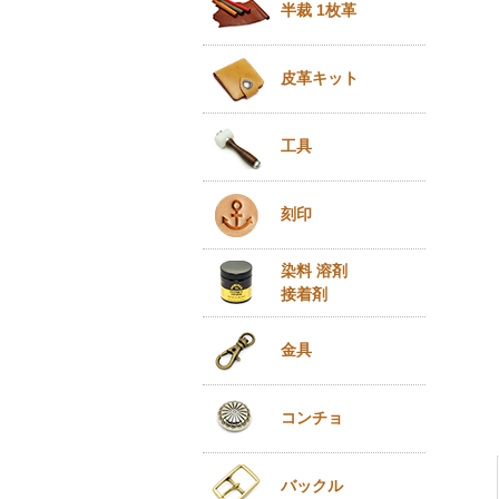
半裁 1枚革
皮革キット
工具
刻印
染料 溶剤
接着剤
金具
コンチョ
バックル