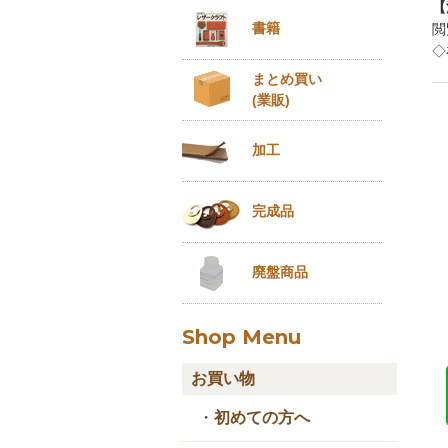
【
書籍
閲
◇
まとめ買い
(業販)
加工
完成品
廃盤商品
Shop Menu
お買い物
・
初めての方へ