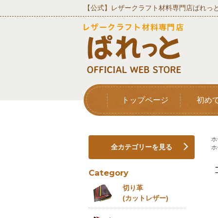
【公式】レザークラフト材料専門店ぱれっと
トップページ
初め
ホ
全カテゴリーを見る
ホ
Category
切り革
(カットレザー)