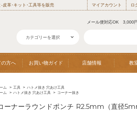
‐皮革･キット･工具等を販売
マイアカウント
ロ
メール便対応OK 3,00
ての方へ
お買い物ガイド
店舗情報
教
ーム
>
工具
>
ハトメ抜き 穴あけ工具
ーム
>
ハトメ抜き 穴あけ工具
>
コーナー抜き
コーナーラウンドポンチ R2.5mm（直径5