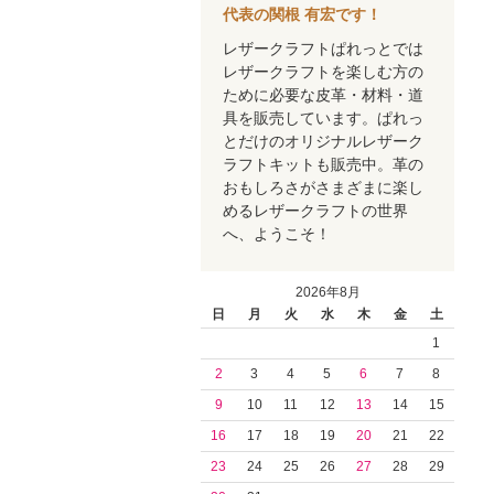
代表の関根 有宏です！
レザークラフトぱれっとでは
レザークラフトを楽しむ方の
ために必要な皮革・材料・道
具を販売しています。ぱれっ
とだけのオリジナルレザーク
ラフトキットも販売中。革の
おもしろさがさまざまに楽し
めるレザークラフトの世界
へ、ようこそ！
2026年8月
日
月
火
水
木
金
土
1
2
3
4
5
6
7
8
9
10
11
12
13
14
15
16
17
18
19
20
21
22
23
24
25
26
27
28
29