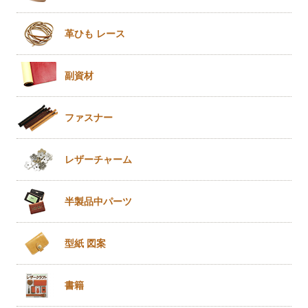
革ひも
レース
副資材
ファスナー
レザー
チャーム
半製品
中パーツ
型紙 図案
書籍