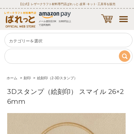
【公式】レザークラフト材料専門店ぱれっと‐皮革･キット･工具等を販売
メール便対応OK 3,000円以上
で送料無料
ホーム
>
刻印
>
絵刻印（2-3Dスタンプ）
3Dスタンプ（絵刻印） スマイル 26×2
6mm