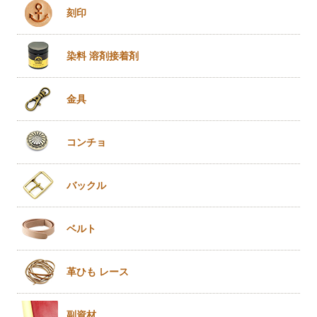
刻印
染料 溶剤
接着剤
金具
コンチョ
バックル
ベルト
革ひも
レース
副資材