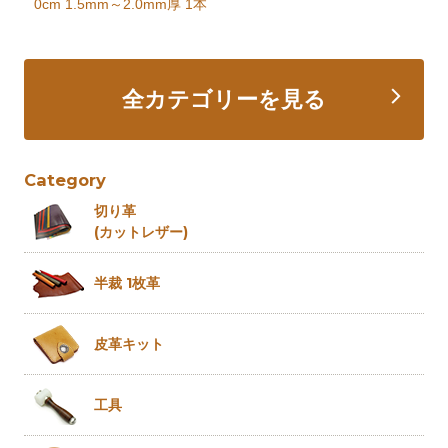
0cm 1.5mm～2.0mm厚 1本
全カテゴリーを見る
Category
切り革
(カットレザー)
半裁 1枚革
皮革キット
工具