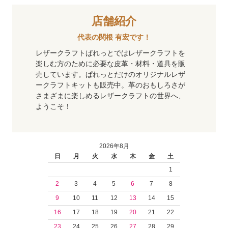
店舗紹介
代表の関根 有宏です！
レザークラフトぱれっとではレザークラフトを
楽しむ方のために必要な皮革・材料・道具を販
売しています。ぱれっとだけのオリジナルレザ
ークラフトキットも販売中。革のおもしろさが
さまざまに楽しめるレザークラフトの世界へ、
ようこそ！
2026年8月
日
月
火
水
木
金
土
1
2
3
4
5
6
7
8
9
10
11
12
13
14
15
16
17
18
19
20
21
22
23
24
25
26
27
28
29