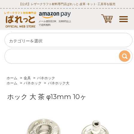
【公式】レザークラフト材料専門店ぱれっと‐皮革･キット･工具等を販売
メール便対応OK 3,000円以上
で送料無料
ホーム
>
金具
>
バネホック
ホーム
>
バネホック
>
バネホック大
ホック 大 茶 φ13mm 10ヶ