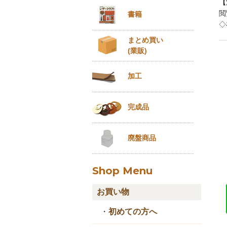
【
閲
書籍
◇
まとめ買い
(業販)
加工
完成品
廃盤商品
Shop Menu
お買い物
・
初めての方へ