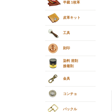
半裁 1枚革
皮革キット
工具
刻印
染料 溶剤
接着剤
金具
コンチョ
バックル