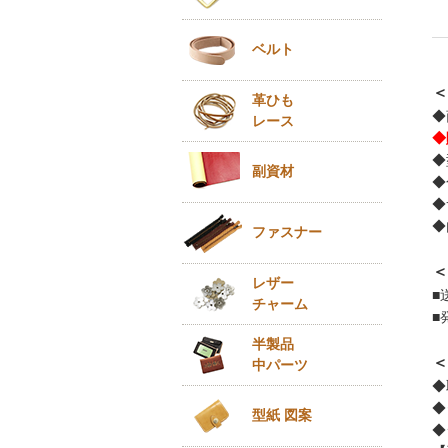
ベルト
＜
革ひも
◆
レース
◆
◆
副資材
◆
◆
◆
ファスナー
＜
レザー
■
チャーム
■
半製品
＜
中パーツ
◆
◆
型紙 図案
◆