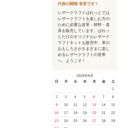
代表の関根 有宏です！
レザークラフトぱれっとでは
レザークラフトを楽しむ方の
ために必要な皮革・材料・道
具を販売しています。ぱれっ
とだけのオリジナルレザーク
ラフトキットも販売中。革の
おもしろさがさまざまに楽し
めるレザークラフトの世界
へ、ようこそ！
2026年8月
日
月
火
水
木
金
土
1
2
3
4
5
6
7
8
9
10
11
12
13
14
15
16
17
18
19
20
21
22
23
24
25
26
27
28
29