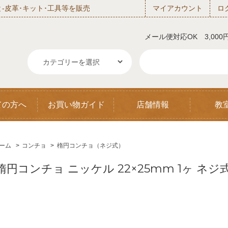
‐皮革･キット･工具等を販売
マイアカウント
ロ
メール便対応OK 3,00
ての方へ
お買い物ガイド
店舗情報
教
ーム
>
コンチョ
>
楕円コンチョ（ネジ式）
楕円コンチョ ニッケル 22×25mm 1ヶ ネ