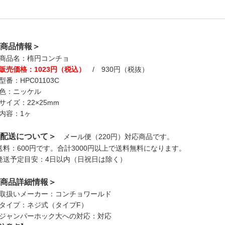
商品情報＞
商品名：楕円コンチョ
販売価格：1023円（税込）
/ 930円（税抜）
型番：HPC01103C
色：ニッケル
サイズ：22×25mm
内容：1ヶ
配送について＞
メール便（220円）対応商品です。
送料：600円です。合計3000円以上で送料無料になります。
発送予定目安：4日以内（日祝日は除く）
商品詳細情報＞
取扱いメーカー：コンチョワールド
タイプ：ネジ式（タイプF）
ジャンパーホック大への対応：対応