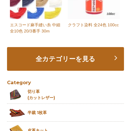
エスコード麻手縫い糸 中細
クラフト染料 全24色 100cc
全10色 20/3番手 30m
全カテゴリーを見る
Category
切り革
(カットレザー)
半裁 1枚革
皮革キット