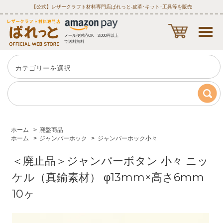
【公式】レザークラフト材料専門店ぱれっと‐皮革･キット･工具等を販売
メール便対応OK 3,000円以上
で送料無料
ホーム
>
廃盤商品
ホーム
>
ジャンパーホック
>
ジャンパーホック小々
＜廃止品＞ジャンパーボタン 小々 ニッ
ケル（真鍮素材） φ13mm×高さ6mm
10ヶ