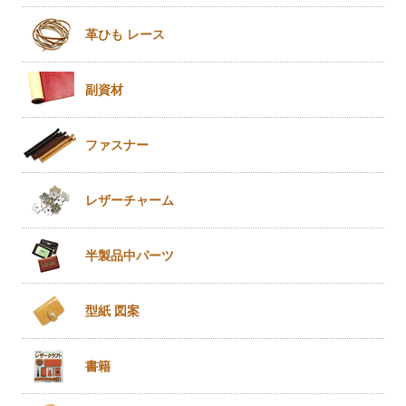
革ひも
レース
副資材
ファスナー
レザー
チャーム
半製品
中パーツ
型紙 図案
書籍