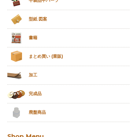
半製品
中パーツ
型紙 図案
書籍
まとめ買い
(業販)
加工
完成品
廃盤商品
Shop Menu