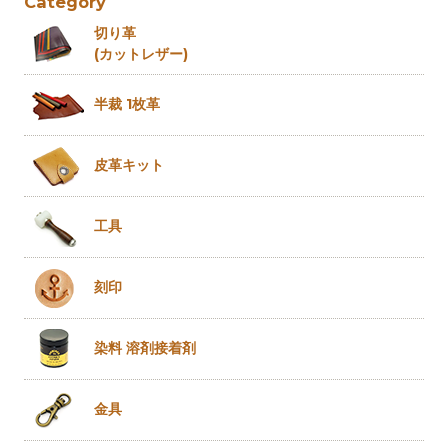
Category
切り革
(カットレザー)
半裁 1枚革
皮革キット
工具
刻印
染料 溶剤
接着剤
金具