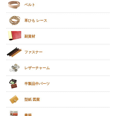
ベルト
革ひも
レース
副資材
ファスナー
レザー
チャーム
半製品
中パーツ
型紙 図案
書籍