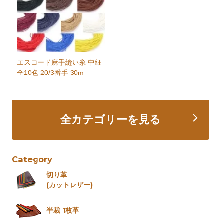
エスコード麻手縫い糸 中細
全10色 20/3番手 30m
全カテゴリーを見る
Category
切り革
(カットレザー)
半裁 1枚革