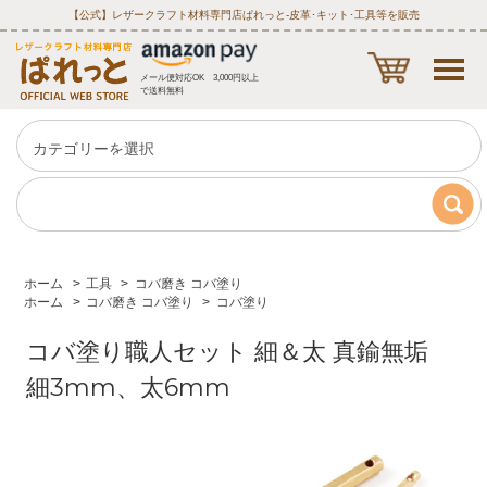
【公式】レザークラフト材料専門店ぱれっと‐皮革･キット･工具等を販売
メール便対応OK 3,000円以上
で送料無料
ホーム
>
工具
>
コバ磨き コバ塗り
ホーム
>
コバ磨き コバ塗り
>
コバ塗り
コバ塗り職人セット 細＆太 真鍮無垢
細3mm、太6mm