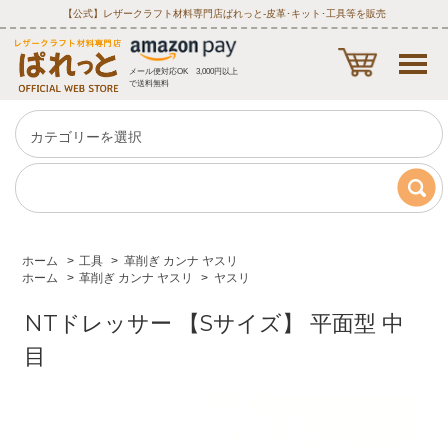
【公式】レザークラフト材料専門店ぱれっと‐皮革･キット･工具等を販売
メール便対応OK 3,000円以上
で送料無料
ホーム
>
工具
>
革削ぎ カンナ ヤスリ
ホーム
>
革削ぎ カンナ ヤスリ
>
ヤスリ
NTドレッサー 【Sサイズ】 平面型 中
目