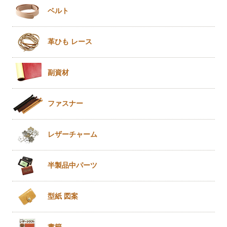
ベルト
革ひも
レース
副資材
ファスナー
レザー
チャーム
半製品
中パーツ
型紙 図案