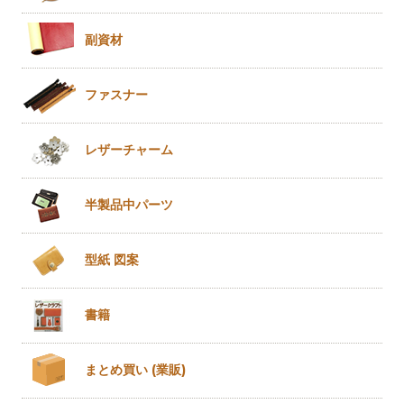
副資材
ファスナー
レザー
チャーム
半製品
中パーツ
型紙 図案
書籍
まとめ買い
(業販)