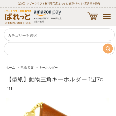
【公式】レザークラフト材料専門店ぱれっと‐皮革･キット･工具等を販売
メール便対応OK 3,000円以上
で送料無料
ホーム
>
型紙 図案
>
キーホルダー
【型紙】動物三角キーホルダー 1辺7c
m