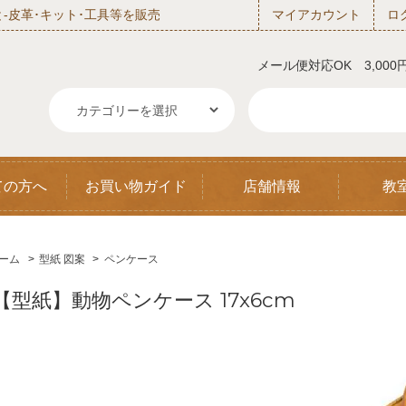
‐皮革･キット･工具等を販売
マイアカウント
ロ
メール便対応OK 3,00
ての方へ
お買い物ガイド
店舗情報
教
ーム
>
型紙 図案
>
ペンケース
【型紙】動物ペンケース 17x6cm