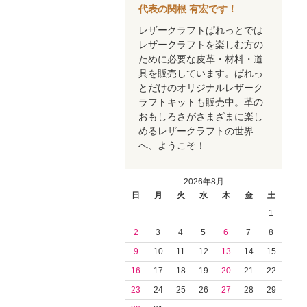
代表の関根 有宏です！
レザークラフトぱれっとでは
レザークラフトを楽しむ方の
ために必要な皮革・材料・道
具を販売しています。ぱれっ
とだけのオリジナルレザーク
ラフトキットも販売中。革の
おもしろさがさまざまに楽し
めるレザークラフトの世界
へ、ようこそ！
2026年8月
日
月
火
水
木
金
土
1
2
3
4
5
6
7
8
9
10
11
12
13
14
15
16
17
18
19
20
21
22
23
24
25
26
27
28
29