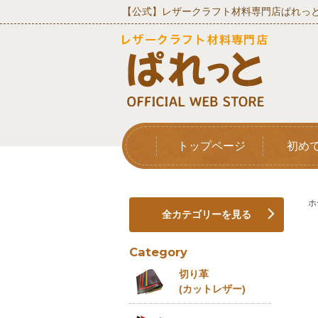
【公式】レザークラフト材料専門店ぱれっと
トップページ
初め
ホ
全カテゴリーを見る
Category
切り革
(カットレザー)