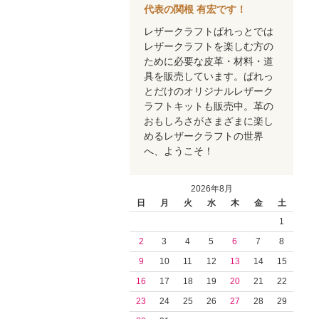
代表の関根 有宏です！
レザークラフトぱれっとでは
レザークラフトを楽しむ方の
ために必要な皮革・材料・道
具を販売しています。ぱれっ
とだけのオリジナルレザーク
ラフトキットも販売中。革の
おもしろさがさまざまに楽し
めるレザークラフトの世界
へ、ようこそ！
2026年8月
日
月
火
水
木
金
土
1
2
3
4
5
6
7
8
9
10
11
12
13
14
15
16
17
18
19
20
21
22
23
24
25
26
27
28
29