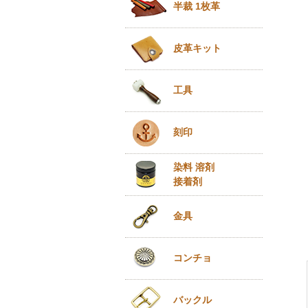
半裁 1枚革
皮革キット
工具
刻印
染料 溶剤
接着剤
金具
コンチョ
バックル