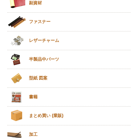
副資材
ファスナー
レザー
チャーム
半製品
中パーツ
型紙 図案
書籍
まとめ買い
(業販)
加工