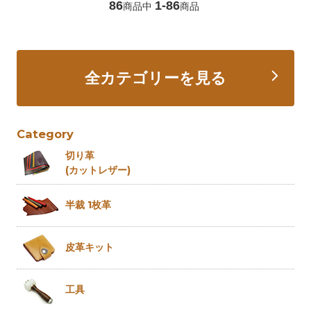
86
1-86
商品中
商品
全カテゴリーを見る
Category
切り革
(カットレザー)
半裁 1枚革
皮革キット
工具