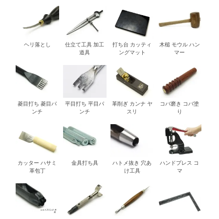
ヘリ落とし
仕立て工具 加工
打ち台 カッティ
木槌 モウル ハン
道具
ングマット
マー
菱目打ち 菱目パ
平目打ち 平目パ
革削ぎ カンナ ヤ
コバ磨き コバ塗
ンチ
ンチ
スリ
り
カッター ハサミ
金具打ち具
ハトメ抜き 穴あ
ハンドプレス コ
革包丁
け工具
マ