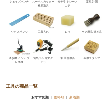
シェイプパンチ
スーベルカッター
モデラ トレース
定規 計測
補助道具
コテ
ヘラ スポンジ
工具入れ
ロウ
ケア用品 研ぎ具
漉き機 ミシン プ
電気ペン 電気モ
筆 染色用具
革用スタンプ
レス機
デラ
工具の商品一覧
おすすめ順
|
価格順
|
新着順