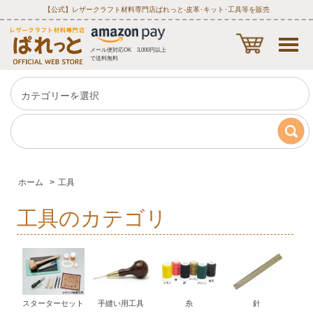
【公式】レザークラフト材料専門店ぱれっと‐皮革･キット･工具等を販売
メール便対応OK 3,000円以上
で送料無料
ホーム
>
工具
工具のカテゴリ
スターターセット
手縫い用工具
糸
針