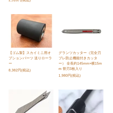
2,310円(税込)
【ゴム製】スカイミニ用オ
グランツカッター（完全刃
プションパーツ 送りローラ
ブレ防止機能付きカッタ
ー
ー） 全長約145mm×横15m
m 替刃3枚入り
8,382円(税込)
1,980円(税込)