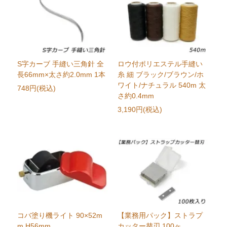
S字カーブ 手縫い三角針 全
ロウ付ポリエステル手縫い
長66mm×太さ約2.0mm 1本
糸 細 ブラック/ブラウン/ホ
ワイト/ナチュラル 540m 太
748円(税込)
さ約0.4mm
3,190円(税込)
コバ塗り機ライト 90×52m
【業務用パック】ストラプ
m H56mm
カッター替刃 100ヶ