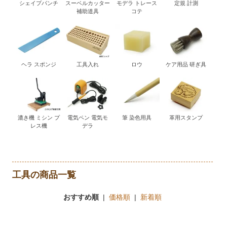
シェイプパンチ
スーベルカッター
モデラ トレース
定規 計測
補助道具
コテ
ヘラ スポンジ
工具入れ
ロウ
ケア用品 研ぎ具
漉き機 ミシン プ
電気ペン 電気モ
筆 染色用具
革用スタンプ
レス機
デラ
工具の商品一覧
おすすめ順
|
価格順
|
新着順