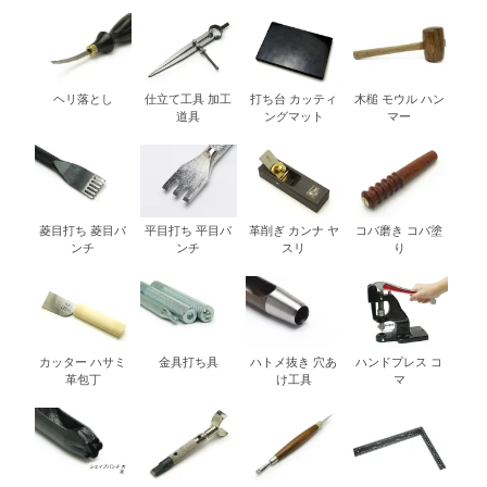
ヘリ落とし
仕立て工具 加工
打ち台 カッティ
木槌 モウル ハン
道具
ングマット
マー
菱目打ち 菱目パ
平目打ち 平目パ
革削ぎ カンナ ヤ
コバ磨き コバ塗
ンチ
ンチ
スリ
り
カッター ハサミ
金具打ち具
ハトメ抜き 穴あ
ハンドプレス コ
革包丁
け工具
マ