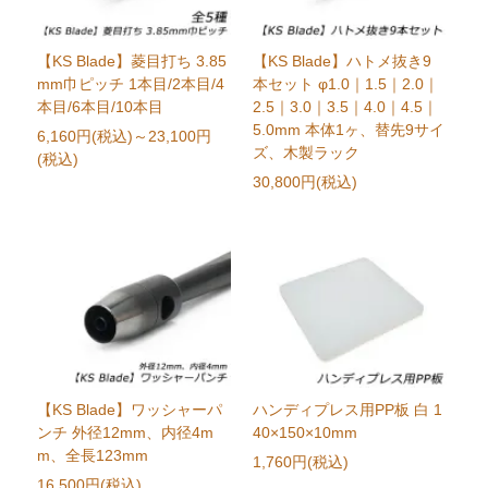
【KS Blade】菱目打ち 3.85
【KS Blade】ハトメ抜き9
mm巾ピッチ 1本目/2本目/4
本セット φ1.0｜1.5｜2.0｜
本目/6本目/10本目
2.5｜3.0｜3.5｜4.0｜4.5｜
5.0mm 本体1ヶ、替先9サイ
6,160円(税込)
～23,100円
ズ、木製ラック
(税込)
30,800円(税込)
【KS Blade】ワッシャーパ
ハンディプレス用PP板 白 1
ンチ 外径12mm、内径4m
40×150×10mm
m、全長123mm
1,760円(税込)
16,500円(税込)