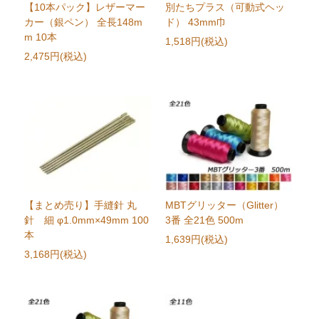
【10本パック】レザーマー
別たちプラス（可動式ヘッ
カー（銀ペン） 全長148m
ド） 43mm巾
m 10本
1,518円(税込)
2,475円(税込)
【まとめ売り】手縫針 丸
MBTグリッター（Glitter）
針 細 φ1.0mm×49mm 100
3番 全21色 500m
本
1,639円(税込)
3,168円(税込)