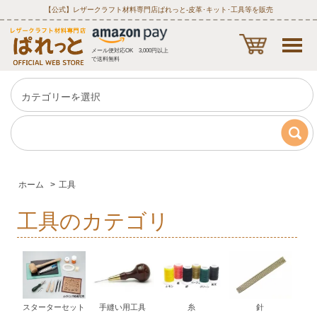
【公式】レザークラフト材料専門店ぱれっと‐皮革･キット･工具等を販売
メール便対応OK 3,000円以上
で送料無料
ホーム
>
工具
工具のカテゴリ
スターターセット
手縫い用工具
糸
針