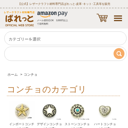
【公式】レザークラフト材料専門店ぱれっと‐皮革･キット･工具等を販売
メール便対応OK 3,000円以上
で送料無料
ホーム
>
コンチョ
コンチョのカテゴリ
インポートコンチ
デザインコンチョ
ストーンコンチョ
ハートコンチョ