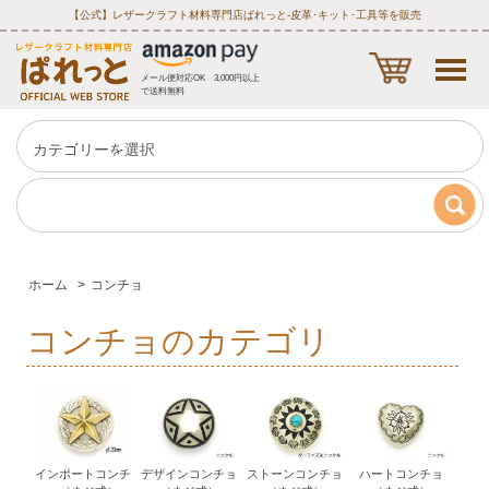
【公式】レザークラフト材料専門店ぱれっと‐皮革･キット･工具等を販売
メール便対応OK 3,000円以上
で送料無料
ホーム
>
コンチョ
コンチョのカテゴリ
インポートコンチ
デザインコンチョ
ストーンコンチョ
ハートコンチョ