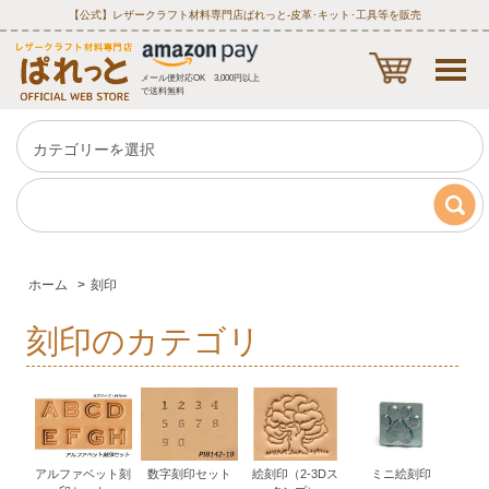
【公式】レザークラフト材料専門店ぱれっと‐皮革･キット･工具等を販売
メール便対応OK 3,000円以上
で送料無料
ホーム
>
刻印
刻印のカテゴリ
アルファベット刻
数字刻印セット
絵刻印（2-3Dス
ミニ絵刻印