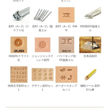
印セット
タンプ）
刻印（A～Z）/ク
刻印（A～Z）/協
刻印（A～Z）/IVA
EMS刻印/協進エ
ラフト社
進エル
N
ル
SK刻印/クラフト
ジョンジャンステ
バリーキング刻
日本語刻印
社
ンレス刻印
印/協進エル
特殊文字刻印セッ
デザイン刻印セッ
ボーダースタンプ
補助ツール 刻印
ト
ト
セット
打ち棒