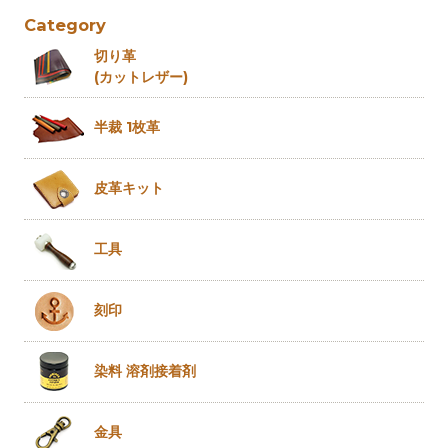
Category
切り革
(カットレザー)
半裁 1枚革
皮革キット
工具
刻印
染料 溶剤
接着剤
金具